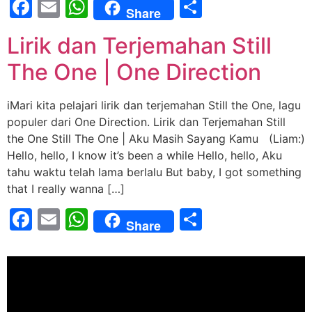
Facebook
Email
WhatsApp
Share
Share
Lirik dan Terjemahan Still
The One | One Direction
iMari kita pelajari lirik dan terjemahan Still the One, lagu
populer dari One Direction. Lirik dan Terjemahan Still
the One Still The One | Aku Masih Sayang Kamu (Liam:)
Hello, hello, I know it’s been a while Hello, hello, Aku
tahu waktu telah lama berlalu But baby, I got something
that I really wanna […]
Facebook
Email
WhatsApp
Share
Share