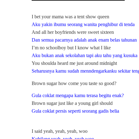
I bet your mama was a tent show queen
Aku yakin ibumu seorang wanita penghibur di tenda
And all her boyfriends were sweet sixteen
Dan semua pacarnya adalah anak enam belas tahunan
I’m no schoolboy but I know what I like
Aku bukan anak sekolahan tapi aku tahu yang kusuka
You shoulda heard me just around midnight
Seharusnya kamu sudah menndengarkanku sekitar te
Brown sugar how come you taste so good?
Gula coklat mengapa kamu terasa begitu enak?
Brown sugar just like a young girl should
Gula coklat persis seperti seorang gadis belia
I said yeah, yeah, yeah, woo
Kubilang yeah, yeah, yeah woo