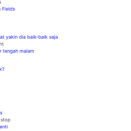
s
 Fields
 yakin dia baik-baik saja
ht
ar tengah malam
k?
a
as
 stop
enti