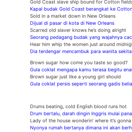
Gold Coast slave ship bound for Cotton field
Kapal budak Gold Coast berangkat ke Cotton
Sold in a market down in New Orleans
Dijual di pasar di kota di New Orleans
Scarred old slaver knows he’s doing alright
Seorang pedagang budak yang wajahnya cacat
Hear him whip the women just around midnig
Dia terdengar mencambuk para wanita sekit
Brown sugar how come you taste so good?
Gula coklat mengapa kamu terasa begitu ena
Brown sugar just like a young girl should
Gula coklat persis seperti seorang gadis beli
Drums beating, cold English blood runs hot
Drum bertalu, darah dingin Inggris mulai pan
Lady of the house wonderin’ where it’s gonna
Nyonya rumah bertanya dimana ini akan berh