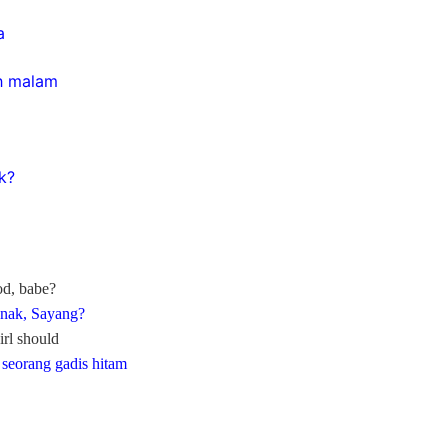
a
h malam
k?
a
od, babe?
 enak, Sayang?
irl should
 seorang gadis hitam